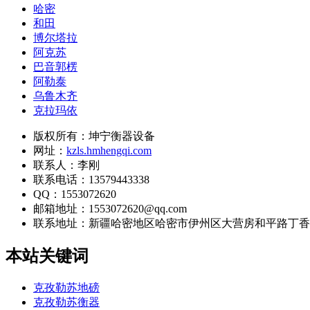
哈密
和田
博尔塔拉
阿克苏
巴音郭楞
阿勒泰
乌鲁木齐
克拉玛依
版权所有：坤宁衡器设备
网址：
kzls.hmhengqi.com
联系人：李刚
联系电话：13579443338
QQ：1553072620
邮箱地址：1553072620@qq.com
联系地址：
新疆哈密地区哈密市伊州区大营房和平路丁香名
本站关键词
克孜勒苏地磅
克孜勒苏衡器