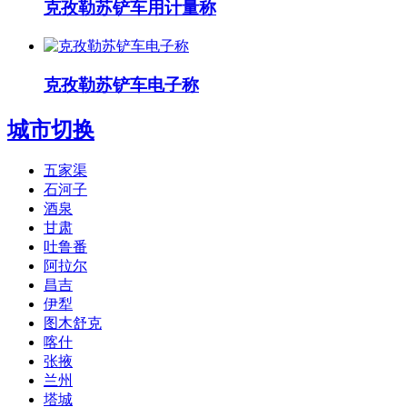
克孜勒苏铲车用计量称
克孜勒苏铲车电子称
城市切换
五家渠
石河子
酒泉
甘肃
吐鲁番
阿拉尔
昌吉
伊犁
图木舒克
喀什
张掖
兰州
塔城