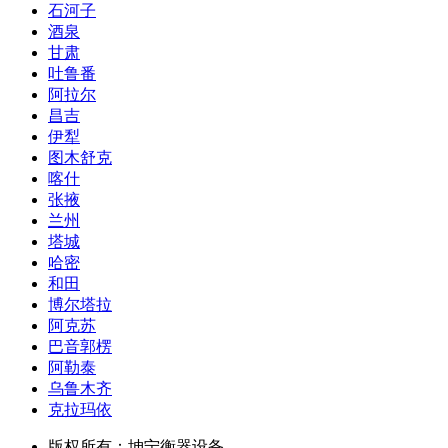
石河子
酒泉
甘肃
吐鲁番
阿拉尔
昌吉
伊犁
图木舒克
喀什
张掖
兰州
塔城
哈密
和田
博尔塔拉
阿克苏
巴音郭楞
阿勒泰
乌鲁木齐
克拉玛依
版权所有：坤宁衡器设备