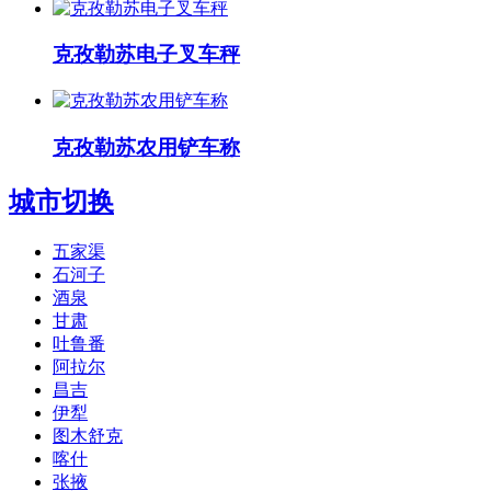
克孜勒苏电子叉车秤
克孜勒苏农用铲车称
城市切换
五家渠
石河子
酒泉
甘肃
吐鲁番
阿拉尔
昌吉
伊犁
图木舒克
喀什
张掖