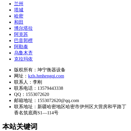
兰州
塔城
哈密
和田
博尔塔拉
阿克苏
巴音郭楞
阿勒泰
乌鲁木齐
克拉玛依
版权所有：坤宁衡器设备
网址：
kzls.hmhengqi.com
联系人：李刚
联系电话：13579443338
QQ：1553072620
邮箱地址：1553072620@qq.com
联系地址：
新疆哈密地区哈密市伊州区大营房和平路丁
香名筑底商S1—114号
本站关键词